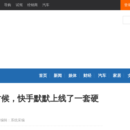
导购
试驾
经销商
汽车
登
首页
新闻
娱体
财经
汽车
家居
时候，快手默默上线了一套硬
编辑：系统采编